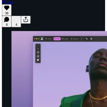
Ouça
38
8
4