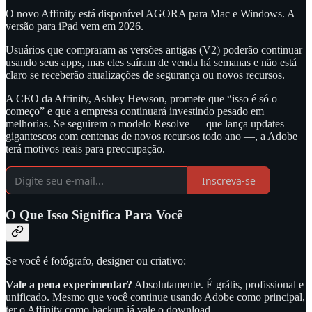
O novo Affinity está disponível AGORA para Mac e Windows. A
versão para iPad vem em 2026.
Usuários que compraram as versões antigas (V2) poderão continuar
usando seus apps, mas eles saíram de venda há semanas e não está
claro se receberão atualizações de segurança ou novos recursos.
A CEO da Affinity, Ashley Hewson, promete que “isso é só o
começo” e que a empresa continuará investindo pesado em
melhorias. Se seguirem o modelo Resolve — que lança updates
gigantescos com centenas de novos recursos todo ano —, a Adobe
terá motivos reais para preocupação.
Inscreva-se
O Que Isso Significa Para Você
Se você é fotógrafo, designer ou criativo:
Vale a pena experimentar?
Absolutamente. É grátis, profissional e
unificado. Mesmo que você continue usando Adobe como principal,
ter o Affinity como backup já vale o download.