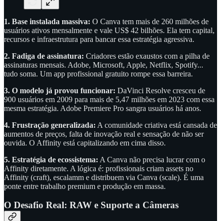
1. Base instalada massiva:
O Canva tem mais de 260 milhões de
usuários ativos mensalmente e vale US$ 42 bilhões. Ela tem capital,
recursos e infraestrutura para bancar essa estratégia agressiva.
2. Fadiga de assinatura:
Criadores estão exaustos com a pilha de
assinaturas mensais. Adobe, Microsoft, Apple, Netflix, Spotify...
tudo soma. Um app profissional gratuito rompe essa barreira.
3. O modelo já provou funcionar:
DaVinci Resolve cresceu de
900 usuários em 2009 para mais de 5,47 milhões em 2023 com essa
mesma estratégia. Adobe Premiere Pro sangra usuários há anos.
4. Frustração generalizada:
A comunidade criativa está cansada de
aumentos de preços, falta de inovação real e sensação de não ser
ouvida. O Affinity está capitalizando em cima disso.
5. Estratégia de ecossistema:
A Canva não precisa lucrar com o
Affinity diretamente. A lógica é: profissionais criam assets no
Affinity (craft), escalamm e distribuem via Canva (scale). É uma
ponte entre trabalho premium e produção em massa.
O Desafio Real: RAW e Suporte a Câmeras