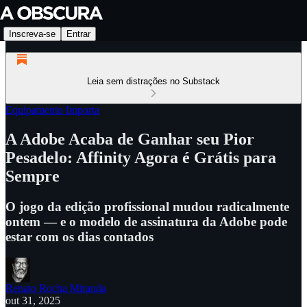
Inscreva-se
Entrar
Leia sem distrações no Substack
Equipamento Importa
A Adobe Acaba de Ganhar seu Pior
Pesadelo: Affinity Agora é Grátis para
Sempre
O jogo da edição profissional mudou radicalmente
ontem — e o modelo de assinatura da Adobe pode
estar com os dias contados
Renato Rocha Miranda
out 31, 2025