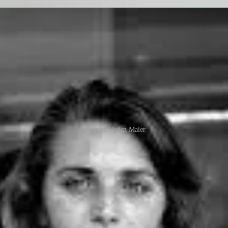
Fotos de Vivian Maier
Maloof
, sem ele não saberíamos que essa tímida e quieta
babá
era de f
mala imensa repleta com 30 mil negativos e 1600 rolos de filmes não r
pós a descoberta de John, que também colheu todos os louros, realizou 
embaixo, recomendadíssimo: