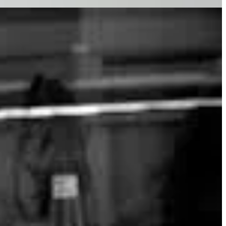
ato uma grande
fotógrafa de rua
.
evelados da então falecida fotógrafa.
diversas exposições, livros e até um documentário (2013): “
Finding