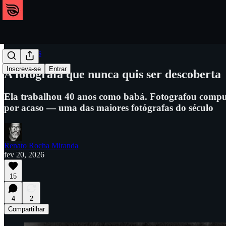
Referências
Inscreva-se
Entrar
A fotógrafa que nunca quis ser descoberta
Ela trabalhou 40 anos como babá. Fotografou compul
por acaso — uma das maiores fotógrafas do século
Renato Rocha Miranda
fev 20, 2026
15
4
2
Compartilhar