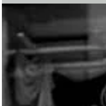
Não há como falar de
Vivian Maier
sem mencionar o sortudo
John 
John arrematou em um leilão em 2007, por menos de 400 dólares, uma 
Vivian
não respirou sequer um segundo de fama, tudo foi construído a
Vivian Maier
”.
QUERO ASSISTIR AO DOCUMENTÁRIO
O link acima leva ao documentário integral, mas veja o trailer aqui 