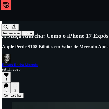
Celular
Inscreva-se
Entrar
A Maçã Murcha: Como o iPhone 17 Expôs a
Apple Perde $108 Bilhões em Valor de Mercado Após
Renato Rocha Miranda
set 11, 2025
6
6
2
Compartilhar