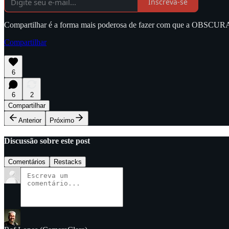
Inscreva-se
Compartilhar é a forma mais poderosa de fazer com que a OBSCURA c
Compartilhar
6
6
2
Compartilhar
Anterior
Próximo
Discussão sobre este post
Comentários
Restacks