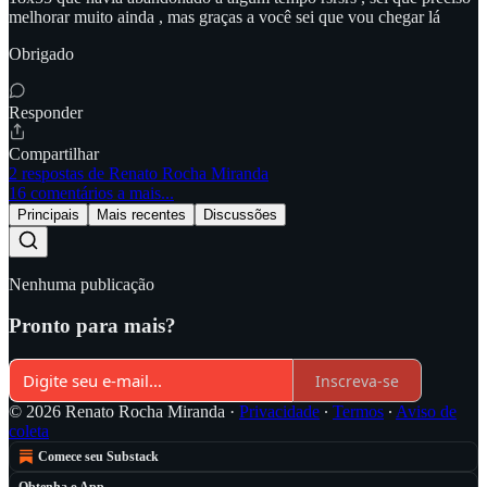
melhorar muito ainda , mas graças a você sei que vou chegar lá
Obrigado
Responder
Compartilhar
2 respostas de Renato Rocha Miranda
16 comentários a mais...
Principais
Mais recentes
Discussões
Nenhuma publicação
Pronto para mais?
Inscreva-se
© 2026 Renato Rocha Miranda
·
Privacidade
∙
Termos
∙
Aviso de
coleta
Comece seu Substack