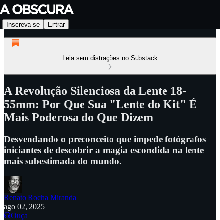
Inscreva-se
Entrar
Leia sem distrações no Substack
A Revolução Silenciosa da Lente 18-
55mm: Por Que Sua "Lente do Kit" É
Mais Poderosa do Que Dizem
Desvendando o preconceito que impede fotógrafos
iniciantes de descobrir a magia escondida na lente
mais subestimada do mundo.
Renato Rocha Miranda
ago 02, 2025
Ouça