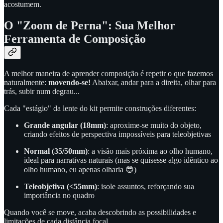
acostumem.
O "Zoom de Perna": Sua Melhor
Ferramenta de Composição
A melhor maneira de aprender composição é repetir o que fazemos
naturalmente:
movendo-se!
Abaixar, andar para a direita, olhar para
trás, subir num degrau...
Cada "estágio" da lente do kit permite construções diferentes:
Grande angular (18mm)
: aproxime-se muito do objeto,
criando efeitos de perspectiva impossíveis para teleobjetivas
Normal (35/50mm)
: a visão mais próxima ao olho humano,
ideal para narrativas naturais (mas se quisesse algo idêntico ao
olho humano, eu apenas olharia 😎)
Teleobjetiva (<55mm)
: isole assuntos, reforçando sua
importância no quadro
Quando você se move, acaba descobrindo as possibilidades e
limitações de cada distância focal.