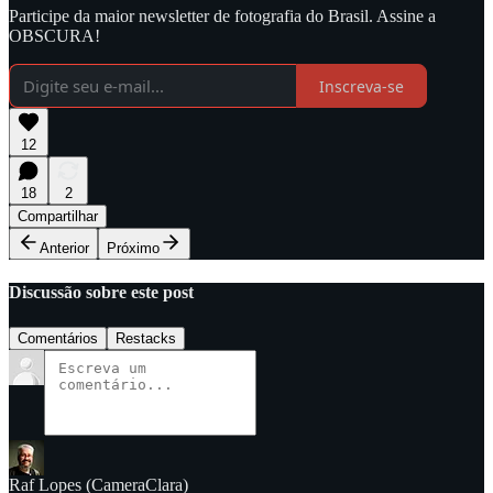
Participe da maior newsletter de fotografia do Brasil. Assine a
OBSCURA!
Inscreva-se
12
18
2
Compartilhar
Anterior
Próximo
Discussão sobre este post
Comentários
Restacks
Raf Lopes (CameraClara)