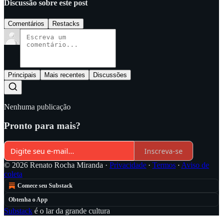
Discussão sobre este post
Comentários
Restacks
Principais
Mais recentes
Discussões
Nenhuma publicação
Pronto para mais?
Inscreva-se
© 2026 Renato Rocha Miranda
·
Privacidade
∙
Termos
∙
Aviso de
coleta
Comece seu Substack
Obtenha o App
Substack
é o lar da grande cultura