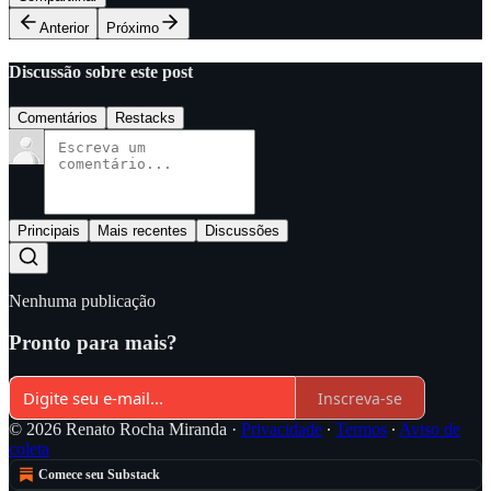
Anterior
Próximo
Discussão sobre este post
Comentários
Restacks
Principais
Mais recentes
Discussões
Nenhuma publicação
Pronto para mais?
Inscreva-se
© 2026 Renato Rocha Miranda
·
Privacidade
∙
Termos
∙
Aviso de
coleta
Comece seu Substack