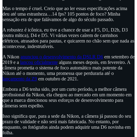
Mas o tempo é cruel. Creio que ao ler essas especificações acima
deu até uma estranheza…14 fps? 105 pontos de foco? Minha
sensação era de que falávamos de algo do século passado.
A robustez é icônica, eu tive a chance de usar a F5, D1, D2h, D3
(outra mítica), D4 e D5. Vi várias vezes caírem de carrinhos
elétricos, atrasados para pautas, e quicarem no chão sem que nada as
acontecesse, indestrutíveis.
A Nikon
anunciou o desenvolvimento da DSLR D6
em setembro de
2019 e a
lançou oficialmente
alguns meses depois, em fevereiro. A
câmera prometia o sistema de foco automático mais potente da
Nikon até o momento, uma promessa que perduraria até o
lançamento da Z9
em outubro de 2021.
Embora a D6 tenha sido, por um curto período, a melhor câmera
profissional da Nikon, ela chegou ao mercado em um momento em
que a marca direcionou seus esforços de desenvolvimento para
câmeras sem espelho.
Isso significa que, para a sede da Nikon, a câmera já passou do seu
prazo de validade e não será mais fabricada. No entanto, por
enquanto, os fotógrafos ainda podem adquirir uma D6 novinha em
folha.