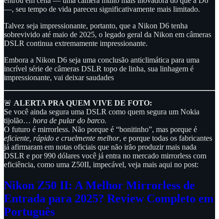
entrou em cena — uma câmera muito mais inovadora do que a D6
—, seu tempo de vida pareceu significativamente mais limitado.
Talvez seja impressionante, portanto, que a Nikon D6 tenha
sobrevivido até maio de 2025, o legado geral da Nikon em câmeras
DSLR continua extremamente impressionante.
Embora a Nikon D6 seja uma conclusão anticlimática para uma
incrível série de câmeras DSLR topo de linha, sua linhagem é
impressionante, vai deixar saudades
🚨
ALERTA PRA QUEM VIVE DE FOTO:
Se você ainda segura uma DSLR como quem segura um Nokia
tijolão…
hora de pular do barco.
O futuro é mirrorless. Não porque é “bonitinho”, mas porque é
eficiente, rápido e cruelmente melhor
, e porque todas os fabricantes
já afirmaram em notas oficiais que não irão produzir mais nada
DSLR e por 990 dólares você já entra no mercado mirrorless com
eficiência, como uma Z50II, impecável, veja mais aqui no post:
Nikon Z50 II: A Melhor Mirrorless de
Entrada para 2025? Review Completo em
Português