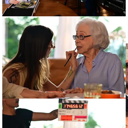
O caminho foi aberto pelo próprio cinema em parceria com a Globo
nos últimos anos, mas agora chegou à publicidade de forma
estruturada. O que vi nessa gravação foi uma equipe híbrida,
operando em ritmos diferentes simultaneamente - a agilidade da
publicidade convivendo com a cadência da TV, tudo isso temperado
com a estética cinematográfica que o público passou a exigir depois
de anos de streaming.