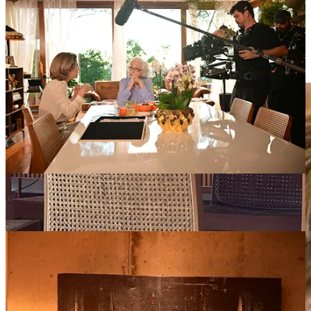
cromática. Ela representa a contrapartida, o equilíbrio, a sabedoria
que pondera.
Fernanda Torres
: tons claros, areia também, que não contrastam
com a mãe - se unem, mostram continuidade, mostram que mesmo
com visões diferentes (o azul da mãe), há harmonia geracional.