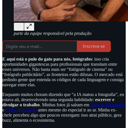
parte da equipe responsável pela produção
Inscreva-se
E aqui está o pulo do gato para nós, fotógrafos
: isso cria
oportunidades gigantescas para profissionais que transitam entre
esses universos. Não basta mais ser “fotógrafo de cinema” ou
“fotógrafo publicitário”, as fronteiras estão difusas. O mercado está
pedindo gente que entenda os códigos de cada linguagem e consiga
navegar entre elas.
Enquanto muitos choram dizendo que “a IA matou a fotografia”, eu
estava ali, desenvolvendo uma segunda habilidade:
escrever e
divulgar o trabalho
. Minhas fotos já saíram em
Meio & Mensagem
e
Clube de Criação
antes mesmo do especial ir ao ar. Minha ex-
chefe percebeu algo que poucos enxergam: isso atrai público, gera
buzz, alimenta o ecossistema.