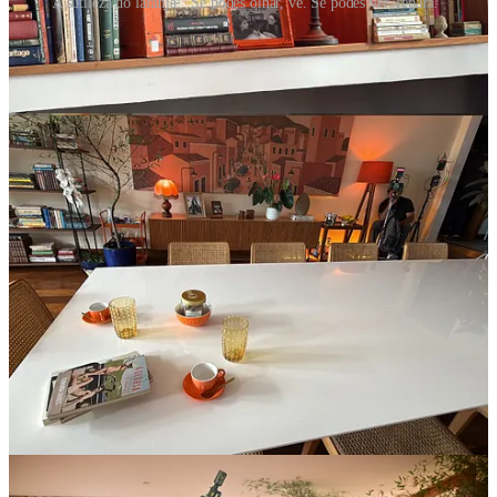
A sutileza do laranja: "Se podes olhar, vê. Se podes ver, repara."
Tem uma coisa que me deixou de queixo caído nessa produção, e
que poucos fotógrafos estão prestando atenção hoje em dia:
a
sutileza da direção de arte
.
A marca do Itaú é laranja. Todo mundo sabe. Mas ao invés de enfiar
o logo na cara do espectador, a equipe de arte construiu uma
atmosfera laranja que seu cérebro percebe, mas seus olhos mal
identificam conscientemente:
Porta-retratos com moldura laranja
Quadros com elementos alaranjados
Livros com lombadas cor de tangerina
Acessórios de decoração em tons terrosos e quentes
A própria iluminação tinha temperatura de cor mais quente,
pendendo para os alaranjados
E o figurino? Obra-prima de comunicação não-verbal:
Fernanda Montenegro
(a matriarca): calça neutra tom areia e
camisa azul - a cor complementar, oposta ao laranja na roda