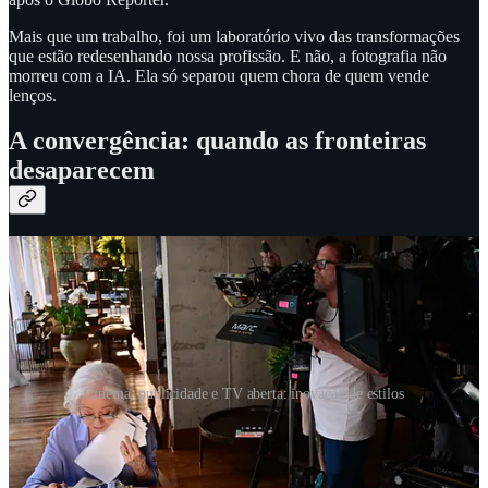
Mais que um trabalho, foi um laboratório vivo das transformações
que estão redesenhando nossa profissão. E não, a fotografia não
morreu com a IA. Ela só separou quem chora de quem vende
lenços.
A convergência: quando as fronteiras
desaparecem
Cinema, publicidade e TV aberta: inovação de estilos
Existe um movimento silencioso acontecendo que poucos estão
percebendo:
a publicidade está invadindo a TV aberta com
linguagem de cinema
. E isso não é casual.