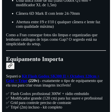
Uma única fonte de luz (flash Godox QT-600 +
modificador XL de 1,5m)
Câmera 6D Mark II com lente 24-70mm
Abertura entre f/9 e f/10 ( qualquer câmera e lente faz
com qualidade máxima)
Como a Fran consegue fotos tão limpas e organizadas que
lembram catálogos de lojas como Gap? O segredo está na
simplicidade do setup.
Equipamento Importa
Separei o
Kit Flash Godox SK300 II + Octabox 120cm +
Grid + Tripé
(220v)
- exatamente o tipo de equipamento que
ela usa para criar essas imagens incríveis!
✅ Flash Godox profissional 300W + rádio embutido
✅ Modificador grande (120 cm) para luz suave e profissional
✅ Grid para controle preciso de contraste
✅ Tripé (2m) incluso - kit completo