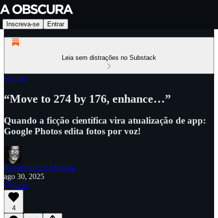
Inscreva-se
Entrar
Leia sem distrações no Substack
Celular
“Move to 274 by 176, enhance…”
Quando a ficção científica vira atualização de app:
Google Photos edita fotos por voz!
Renato Rocha Miranda
ago 30, 2025
Ouça
4