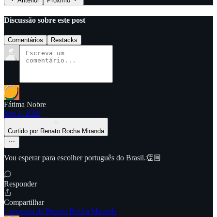
Anterior
Próximo
Discussão sobre este post
Comentários
Restacks
Fátima Nobre
Sep 1, 2025
Curtido por Renato Rocha Miranda
Vou esperar para escolher português do Brasil.👏🏼
Responder
Compartilhar
1 resposta de Renato Rocha Miranda