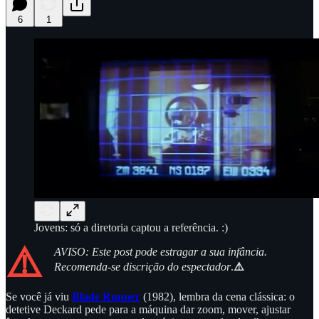
6
1
Jovens: só a diretoria captou a referência. :)
⚠️
AVISO: Este post pode estragar a sua infância.
Recomenda-se discrição do espectador
.
⚠️
Se você já viu
Blade Runner
(1982), lembra da cena clássica: o
detetive Deckard pede para a máquina dar zoom, mover, ajustar