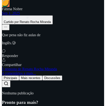
Fátima Nobre
Sep 1, 2025
Curtido por Renato Rocha Miranda
Que pena não fiz aulas de
Inglês.🥲
Responder
Compartilhar
1 resposta de Renato Rocha Miranda
4 comentários a mais...
Principais
Mais recentes
Discussões
Nenhuma publicação
Pronto para mais?