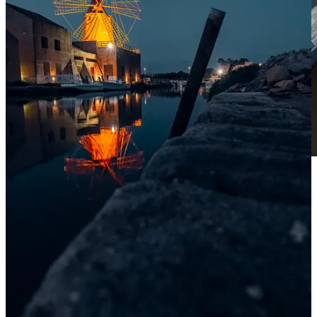
monitor articulado
O Zf possui 299 zonas AF automáticas, um aumento considerável
em relação às 81 zonas AF do Z6 II. Ele também pega emprestado o
algoritmo do Z8 e Z9 para detecção de assunto e rastreamento 3D,
dando-lhe a capacidade de reconhecer um assunto no quadro (seja
um humano, animal ou veículo) e focar automaticamente.
Esse post é público, compartilhá-lo nas suas mídias sociais é a
melhor forma de me ajudar!