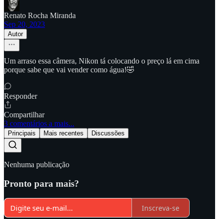
Renato Rocha Miranda
Sep 20, 2023
Autor
Um arraso essa câmera, Nikon tá colocando o preço lá em cima
porque sabe que vai vender como água!🤣
Responder
Compartilhar
3 comentários a mais...
Principais
Mais recentes
Discussões
Nenhuma publicação
Pronto para mais?
Inscreva-se