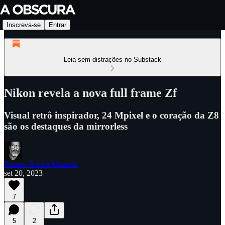
Inscreva-se
Entrar
Leia sem distrações no Substack
Nikon revela a nova full frame Zf
Visual retrô inspirador, 24 Mpixel e o coração da Z8
são os destaques da mirrorless
Renato Rocha Miranda
set 20, 2023
7
5
2