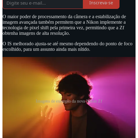
Inscreva-se
O maior poder de processamento da câmera e a estabilização de
imagem avançada também permitem que a Nikon implemente a
tecnologia de pixel shift pela primeira vez, permitindo que a Zf
obtenha imagens de alta resolução.
O IS melhorado ajusta-se até mesmo dependendo do ponto de foco
escolhido, para um assunto ainda mais nítido.
Imagens de exemplo da nova Nikon Zf
Graças ao processamento aprimorado, o Zf oferece opções de vídeo
superiores, como log interno H.256 de 10 bits e UHD 4K até 60p
por 125 minutos.
Ao gravar 4K até 30p, a câmera reduzirá a amostragem do sensor da