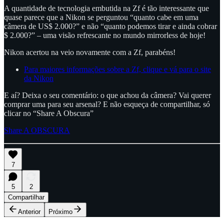
A quantidade de tecnologia embutida na Zf é tão interessante que
quase parece que a Nikon se perguntou “quanto cabe em uma
câmera de US$ 2.000?” e não “quanto podemos tirar e ainda cobrar
$ 2.000?” – uma visão refrescante no mundo mirrorless de hoje!
Nikon acertou na veio novamente com a Zf, parabéns!
Para maiores informações sobre a Zf, clique e vá para o site
da Nikon
E aí? Deixa o seu comentário: o que achou da câmera? Vai querer
comprar uma para seu arsenal? E não esqueça de compartilhar, só
clicar no “Share A Obscura”
Share A OBSCURA
7
5
2
Compartilhar
Anterior
Próximo