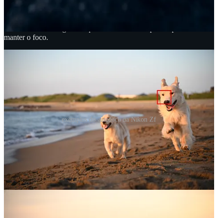
Share
Mesmo que o objeto esteja se movendo de forma rápida ou irregular,
o rastreamento 3D garante que a câmera será capaz de prever e
manter o foco.
exemplos do autofoco da Nikon Zf
A Zf também tem melhor desempenho em pouca luz com um ISO
máximo mais alto (100-64.000) e redução de vibração do ponto de
foco que prioriza a supressão de desfoque em torno do ponto focal,
independentemente de estar no centro ou na borda do quadro.
A nova mirrorless Nikon também possui impressionantes oito pontos
de redução de vibração, uma nova referência para a Nikon. Isso a
ajudará a gravar vídeos e fotos nítidas, seja segurando a câmera
manualmente ou usando um tripé, expandindo suas aplicações
potenciais.