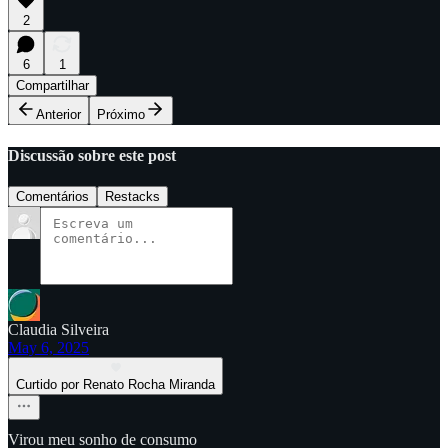
2
6
1
Compartilhar
Anterior
Próximo
Discussão sobre este post
Comentários
Restacks
Claudia Silveira
May 6, 2025
Curtido por Renato Rocha Miranda
Virou meu sonho de consumo