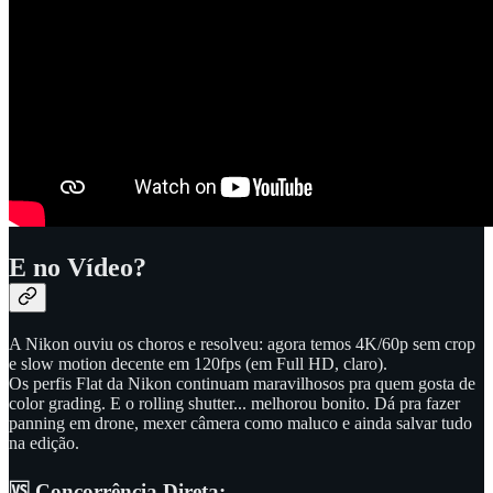
E no Vídeo?
A Nikon ouviu os choros e resolveu: agora temos 4K/60p sem crop
e slow motion decente em 120fps (em Full HD, claro).
Os perfis Flat da Nikon continuam maravilhosos pra quem gosta de
color grading. E o rolling shutter... melhorou bonito. Dá pra fazer
panning em drone, mexer câmera como maluco e ainda salvar tudo
na edição.
🆚 Concorrência Direta: