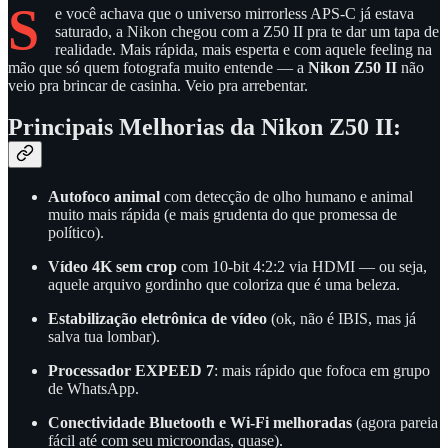
S
e você achava que o universo mirrorless APS-C já estava
saturado, a Nikon chegou com a Z50 II pra te dar um tapa de
realidade. Mais rápida, mais esperta e com aquele feeling na
mão que só quem fotografa muito entende — a
Nikon Z50 II
não
veio pra brincar de casinha. Veio pra arrebentar.
Principais Melhorias da Nikon Z50 II:
Autofoco animal
com detecção de olho humano e animal
muito mais rápida (e mais grudenta do que promessa de
político).
Vídeo 4K sem crop
com 10-bit 4:2:2 via HDMI — ou seja,
aquele arquivo gordinho que coloriza que é uma beleza.
Estabilização eletrônica de vídeo
(ok, não é IBIS, mas já
salva tua lombar).
Processador EXPEED 7
: mais rápido que fofoca em grupo
de WhatsApp.
Conectividade Bluetooth e Wi-Fi melhoradas
(agora pareia
fácil até com seu microondas, quase).