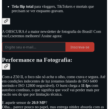
Tela flip total
para vloggers, TikTokers e mortais que
precisam se ver enquanto gravam.
A OBSCURA é a maior newsletter de fotografia do Brasil! Com
você,cseremos melhores! Assine agora:
Inscreva-se
Performance na Fotografia:
Com a Z50 II, o foco não só
acha
o olho, como crava e segura. Até
em condições indecentes de luz (estamos falando de ISO 6400
sorrindo e ISO 12800 negociável). O burst chega a
11 fps
com
autofoco contínuo, o que significa que você vai perder mais por
vacilo seu do que por limitação técnica.
E aquele sensor de
20.9 MP
?
Olha... parece pouco no papel, mas entrega nitidez absurda com as