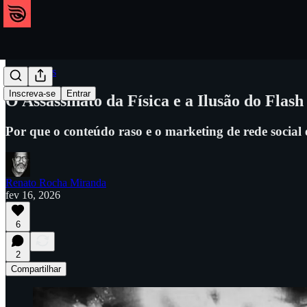
Referências
Inscreva-se
Entrar
O Assassinato da Física e a Ilusão do Flash
Por que o conteúdo raso e o marketing de rede social 
Renato Rocha Miranda
fev 16, 2026
6
2
Compartilhar