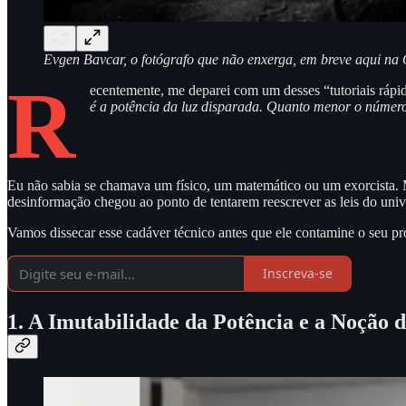
Evgen Bavcar, o fotógrafo que não enxerga, em breve aqui na
R
ecentemente, me deparei com um desses “tutoriais rápi
é a potência da luz disparada. Quanto menor o número,
Eu não sabia se chamava um físico, um matemático ou um exorcista. Ma
desinformação chegou ao ponto de tentarem reescrever as leis do uni
Vamos dissecar esse cadáver técnico antes que ele contamine o seu pr
Inscreva-se
1. A Imutabilidade da Potência e a Noção d