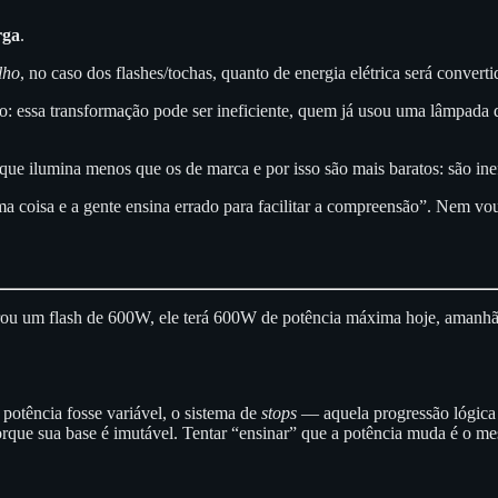
rga
.
lho
, no caso dos flashes/tochas, quanto de energia elétrica será converti
do: essa transformação pode ser ineficiente, quem já usou uma lâmpada d
ue ilumina menos que os de marca e por isso são mais baratos: são inef
 coisa e a gente ensina errado para facilitar a compreensão”. Nem vou 
rou um flash de 600W, ele terá 600W de potência máxima hoje, amanh
 potência fosse variável, o sistema de
stops
— aquela progressão lógica 
rque sua base é imutável. Tentar “ensinar” que a potência muda é o mes