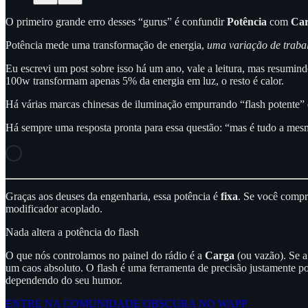
O primeiro grande erro desses “gurus” é confundir
Potência
com
Ca
Potência mede uma transformação de energia,
uma variação de traba
Eu escrevi um post sobre isso há um ano, vale a leitura, mas resumin
100w transformam apenas 5% da energia em luz, o resto é calor.
Há várias marcas chinesas de iluminação empurrando “flash potente” q
Há sempre uma resposta pronta para essa questão: “mas é tudo a mesma
Graças aos deuses da engenharia, essa potência é
fixa
. Se você comp
modificador acoplado.
Nada altera a potência do flash
O que nós controlamos no painel do rádio é a
Carga
(ou vazão). Se a
um caos absoluto. O flash é uma ferramenta de precisão justamente po
dependendo do seu humor.
ENTRE NA COMUNIDADE OBSCURA NO WAPP