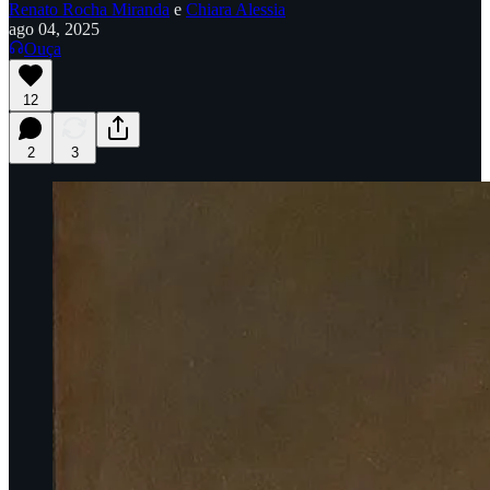
Renato Rocha Miranda
e
Chiara Alessia
ago 04, 2025
Ouça
12
2
3