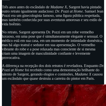
Três anos antes do escândalo de
Madame X
, Sargent havia pintado
outro retrato igualmente audacioso:
Dr. Pozzi at Home
. Samuel Jean
Pozzi era um ginecologista famoso, uma figura pública respeitada,
mas também conhecida por suas aventuras amorosas e seu estilo de
vida boêmio.
No retrato, Sargent apresenta Dr. Pozzi em um robe vermelho
luxuoso, em uma pose que é simultaneamente elegante e sensual. O
médico está em sua casa, em um momento de intimidade doméstica,
mas há algo teatral e sedutor em sua apresentação. O vermelho
vibrante do robe e a pose relaxada mas consciente de si mesma
criam uma imagem de masculinidade confiante e levemente
provocativa.
A diferença na recepção dos dois retratos é reveladora. Enquanto
Dr.
Pozzi at Home
foi recebido como uma demonstração brilhante do
talento de Sargent, gerando elogios e comissões,
Madame X
causou
um escândalo que quase destruiu a carreira do pintor em Paris.