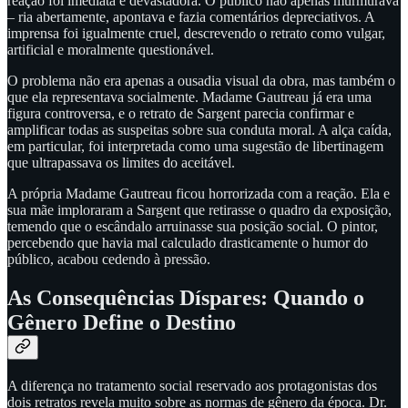
reação foi imediata e devastadora. O público não apenas murmurava
– ria abertamente, apontava e fazia comentários depreciativos. A
imprensa foi igualmente cruel, descrevendo o retrato como vulgar,
artificial e moralmente questionável.
O problema não era apenas a ousadia visual da obra, mas também o
que ela representava socialmente. Madame Gautreau já era uma
figura controversa, e o retrato de Sargent parecia confirmar e
amplificar todas as suspeitas sobre sua conduta moral. A alça caída,
em particular, foi interpretada como uma sugestão de libertinagem
que ultrapassava os limites do aceitável.
A própria Madame Gautreau ficou horrorizada com a reação. Ela e
sua mãe imploraram a Sargent que retirasse o quadro da exposição,
temendo que o escândalo arruinasse sua posição social. O pintor,
percebendo que havia mal calculado drasticamente o humor do
público, acabou cedendo à pressão.
As Consequências Díspares: Quando o
Gênero Define o Destino
A diferença no tratamento social reservado aos protagonistas dos
dois retratos revela muito sobre as normas de gênero da época. Dr.