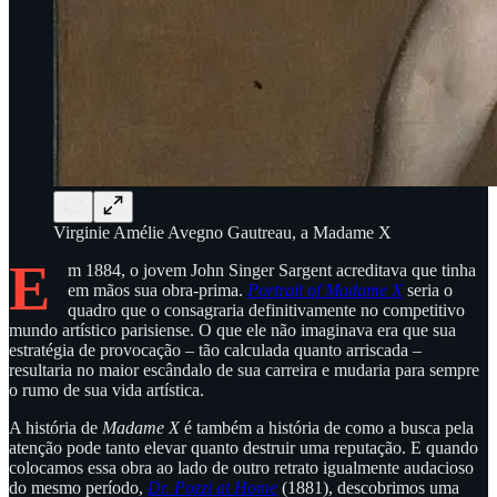
Virginie Amélie Avegno Gautreau, a Madame X
E
m 1884, o jovem John Singer Sargent acreditava que tinha
em mãos sua obra-prima.
Portrait of Madame X
seria o
quadro que o consagraria definitivamente no competitivo
mundo artístico parisiense. O que ele não imaginava era que sua
estratégia de provocação – tão calculada quanto arriscada –
resultaria no maior escândalo de sua carreira e mudaria para sempre
o rumo de sua vida artística.
A história de
Madame X
é também a história de como a busca pela
atenção pode tanto elevar quanto destruir uma reputação. E quando
colocamos essa obra ao lado de outro retrato igualmente audacioso
do mesmo período,
Dr. Pozzi at Home
(1881), descobrimos uma