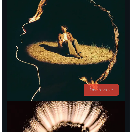
Busque o Punctum:
Não se contente com a foto
“correta”. Procure o detalhe que desestabiliza. Pode ser
um cachorro atravessando uma parada militar (como
Damm adoraria) ou a fusão perfeita de uma lágrima com
uma gota de chuva em dupla exposição (como Linus
faria).
A fotografia não é sobre o que está na frente da lente. É sobre o
que fica na sua memória depois que você fecha os olhos.
Voluntas Vult!
A OBSCURA é a maior newsletter de fotografia do Brasil.
Inscreva-se agora!
Inscreva-se
Discussão sobre este vídeo
Comentários
Restacks