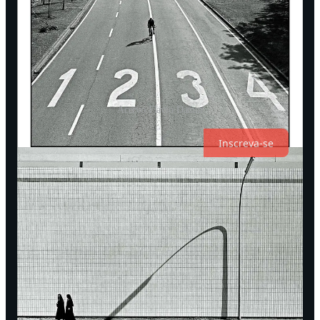
Acervo Flavio Damm
Inscreva-se
O Ataque Visual: O
Punctum
O
Punctum
, dizia Barthes, é aquele detalhe que sai da cena
para “ferir” o espectador. É o acaso, o acidente, a ironia, o
detalhe que não deveria estar ali, mas que, por estar, muda
tudo.
Flávio Damm: O Punctum da Ironia:
Damm não era apenas
um “bressoniano” brasileiro; ele tinha um humor que faltava a
muitos de seus contemporâneos. Ele buscava o
Punctum
na