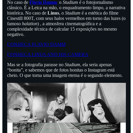
No caso de
Flávio Damm
,
o
Studium
é o fotojornalismo
clássico. É a Leica na mão, o enquadramento limpo, a narrativa
histórica. No caso de
Linus
, o
Studium
é a estética do filme
Cinestill 800T, com seus halos vermelhos em torno das luzes (o
famoso
halation
) , a atmosfera cinematográfica e a
complexidade técnica de calcular 15 exposições no mesmo
negativo.
CONHEÇA FLAVIO DAMM
CONHEÇA LINUS AND HIS CAMERA
Mas se a fotografia parasse no
Studium
, ela seria apenas
“bonita”, e sabemos que de fotos bonitas o Instagram está
cheio. O que torna uma imagem eterna é o segundo elemento.