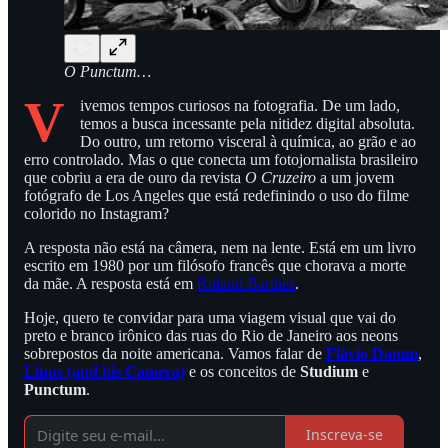
O Punctum…
V
ivemos tempos curiosos na fotografia. De um lado,
temos a busca incessante pela nitidez digital absoluta.
Do outro, um retorno visceral à química, ao grão e ao
erro controlado. Mas o que conecta um fotojornalista brasileiro
que cobriu a era de ouro da revista
O Cruzeiro
a um jovem
fotógrafo de Los Angeles que está redefinindo o uso do filme
colorido no Instagram?
A resposta não está na câmera, nem na lente. Está em um livro
escrito em 1980 por um filósofo francês que chorava a morte
da mãe. A resposta está em
Roland Barthes
.
Hoje, quero te convidar para uma viagem visual que vai do
preto e branco irônico das ruas do Rio de Janeiro aos neons
sobrepostos da noite americana. Vamos falar de
Flávio Damm
,
Linus (and his Camera)
e os conceitos de
Studium
e
Punctum
.
Inscreva-se