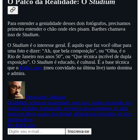
O Palco da Realidade: O
Studium
Para entender a genialidade desses dois fotógrafos, precisamos
primeiro entender o chão onde eles pisam. Barthes chamava
isso de
Studium
.
O
Studium
é o interesse geral. É aquilo que faz você olhar para
uma foto e dizer: “Ah, que bela composição”, ou “Olha, é o
Rio de Janeiro nos anos 50”, ou “Que técnica incrível de dupla
exposição”. O
Studium
é educado, é cultural. É a base técnica
que o
Rafa Lopes
(meu convidado na última live) tanto domina
e admira.
Fotografia Cotidiana
Qualidade acima de quantidade, com uma paixão profunda por
contar histórias, capturando a essência dos momentos da vida
tanto em filme quanto em digital, além de um mergulho técnico
aprofundado.
Por Raf Lopes