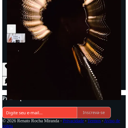
Publicações Recentes
O Livro Que a Publicidade Não Queria Que Você Lesse
ago 2
Renato Rocha Miranda
•
5
1
Pronto para mais?
Inscreva-se
© 2026 Renato Rocha Miranda
·
Privacidade
∙
Termos
∙
Aviso de
coleta