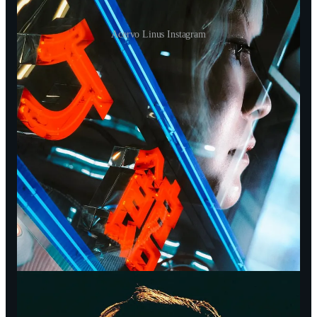
Acervo Linus Instagram
Enquanto Damm usava o
Punctum
para nos mostrar a
realidade crua, Linus usa a técnica para criar um “sonho
lúcido”. Ele sobrepõe camadas de significado, criando uma
imagem que nosso cérebro sabe que é impossível, mas nosso
coração aceita como verdade. É, como o Rafa Lopes bem
definiu, uma técnica orgânica: as bordas se fundem
quimicamente, algo que o digital raramente consegue emular
com a mesma alma.
O Que Aprendemos com os Dois?
Seja você um purista do preto e branco ou um explorador de
cores experimentais, a lição é a mesma:
Domine o Studium:
Conheça sua ferramenta. Damm
conhecia a velocidade de sua Leica; Linus conhece a
latitude de seu filme Cinestill. Sem técnica, não há palco
para a arte.