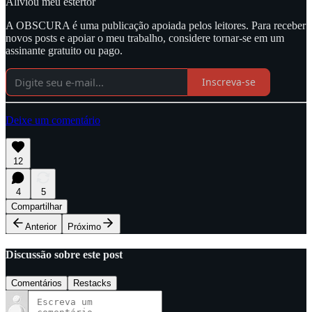
Aliviou meu estertor
A OBSCURA é uma publicação apoiada pelos leitores. Para receber
novos posts e apoiar o meu trabalho, considere tornar-se em um
assinante gratuito ou pago.
Inscreva-se
Deixe um comentário
12
4
5
Compartilhar
Anterior
Próximo
Discussão sobre este post
Comentários
Restacks