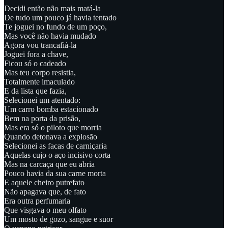
Decidi então não mais matá-la
De tudo um pouco já havia tentado
Te joguei no fundo de um poço,
Mas você não havia mudado
Agora vou trancafiá-la
Joguei fora a chave,
Ficou só o cadeado
Mas teu corpo resistia,
Totalmente imaculado
E da lista que fazia,
Selecionei um atentado:
Um carro bomba estacionado
Bem na porta da prisão,
Mas era só o piloto que morria
Quando detonava a explosão
Selecionei as facas de carniçaria
Aquelas cujo o aço incisivo corta
Mas na carcaça que eu abria
Pouco havia da sua carne morta
E aquele cheiro putrefato
Não apagava que, de fato
Era outra perfumaria
Que visgava o meu olfato
Um mosto de gozo, sangue e suor