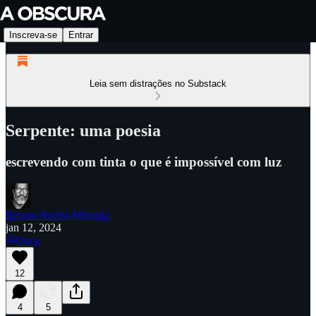
Inscreva-se
Entrar
Leia sem distrações no Substack
Serpente: uma poesia
escrevendo com tinta o que é impossível com luz
Renato Rocha Miranda
jan 12, 2024
Ouça
12
4
5