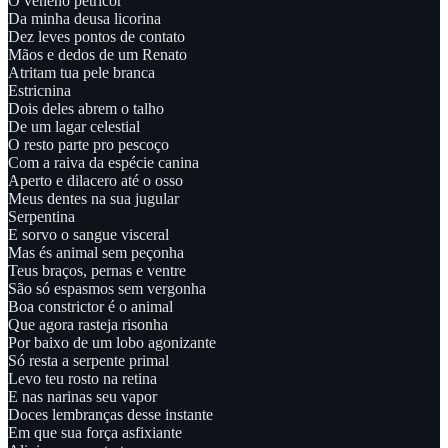
O veneno petricor
Da minha deusa licorina
Dez leves pontos de contato
Mãos e dedos de um Renato
Atritam tua pele branca
Estricnina
Dois deles abrem o talho
De um lagar celestial
O resto parte pro pescoço
Com a raiva da espécie canina
Aperto e dilacero até o osso
Meus dentes na sua jugular
Serpentina
E sorvo o sangue visceral
Mas és animal sem peçonha
Teus braços, pernas e ventre
São só espasmos sem vergonha
Boa constrictor é o animal
Que agora rasteja risonha
Por baixo de um lobo agonizante
Só resta a serpente primal
Levo teu rosto na retina
E nas narinas seu vapor
Doces lembranças desse instante
Em que sua força asfixiante