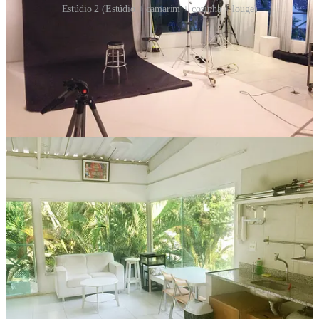
Estúdio 2 (Estúdio + camarim + cozinha + louge)
Estou animado para dar início a essa nova fase e mal posso esperar
para ver todos vocês lá, juntos, explorando a magia das imagens!
Vamos criar momentos inesquecíveis e transformar sonhos em
realidade, preparei uma pesquisa rápida, menos de 1 minuto, para
saber o que vcs esperaram encontrar em um espaço assim, pode
responder para mim? É 1 min!
PARTICIPAR DA PESQUISA!
Fiquem ligados, porque isso é só o começo! Se você também é
apaixonado por fotografia e quer fazer parte desse centro vibrante,
entre em contato!
Um grande abraço,
Renato Rocha Miranda
Obrigado pela leitura! Esse post é público, fique à vontade para
compartilhar!
Compartilhar
Deixe um comentário