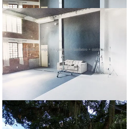
Estúdio 1 (espaço + camarim+ banheiro + cozinha)
Mas isso não é tudo! Estou especialmente empolgado com as
possibilidades que este espaço nos oferece. Em breve, poderei
gravar meus cursos online, realizar aulas presenciais e criar um
espaço de convívio para apaixonados por fotografia.
Imaginem só: encontros mensais, troca de experiências e muita
inspiração!
É uma casa ampla, externas podem ser feitas no mesmo local,
evitando deslocamentos e insegurança, produtores e maquiadores,
além de assistentes, estão disponíveis também, deixando toda a sua
produção muito mais agradável!
E para que vocês sintam um pouco da energia desse lugar incrível,