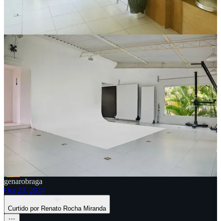
5
4
1
Compartilhar
Anterior
Próximo
Discussão sobre este post
Comentários
Restacks
genarobraga
Oct 23, 2024
Curtido por Renato Rocha Miranda