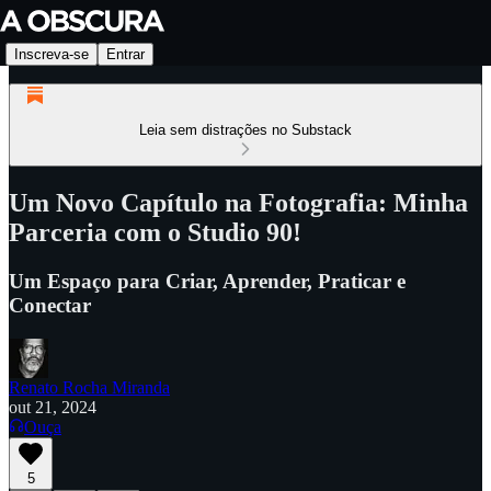
Inscreva-se
Entrar
Leia sem distrações no Substack
Um Novo Capítulo na Fotografia: Minha
Parceria com o Studio 90!
Um Espaço para Criar, Aprender, Praticar e
Conectar
Renato Rocha Miranda
out 21, 2024
Ouça
5