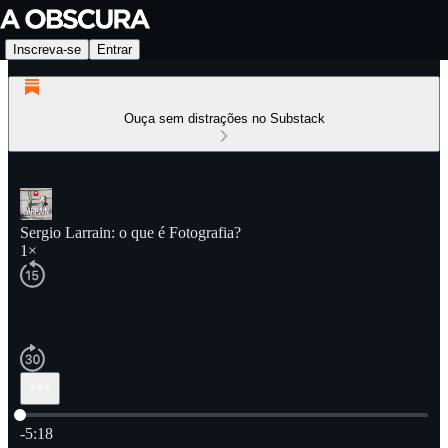
Inscreva-se
Entrar
Ouça sem distrações no Substack
Sergio Larrain: o que é Fotografia?
1×
Hora atual: 0:00 / Tempo total: -5:18
-5:18