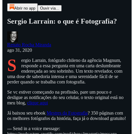
Abrir no app
Ouvir via...
Sergio Larrain: o que é Fotografia?
Renato Rocha Miranda
ago 31, 2020
S
ergio Larrain, fotógrafo chileno da agência Magnum,
responde a essa pergunta em uma carta deslumbrante
endereçada ao seu sobrinho. Um texto revelador, com
uma dose de sabedoria intensa e uma serenidade fácil de se
perder quando se trabalha com fotografia.
Se vc estiver começando na profissão, pare um pouco e
desligue as notificações do seu celular, o texto original está no
meu blog,
clique aqui
Já baixou seu ebook
Mestres da Fotografia
? 350 páginas com
os melhores fotógrafos da história, faça já o download gratuito!
--- Send in a voice message:
https://podcasters.spotify.com/pod/show/imageria/message