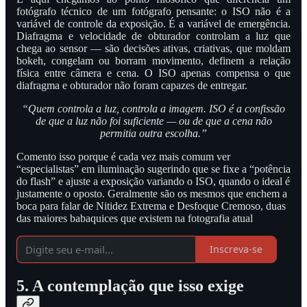
fotógrafo técnico de um fotógrafo pensante: o ISO não é a
variável de controle da exposição. É a variável de emergência.
Diafragma e velocidade de obturador controlam a luz que
chega ao sensor — são decisões ativas, criativas, que moldam
bokeh, congelam ou borram movimento, definem a relação
física entre câmera e cena. O ISO apenas compensa o que
diafragma e obturador não foram capazes de entregar.
“Quem controla a luz, controla a imagem. ISO é a confissão
de que a luz não foi suficiente — ou de que a cena não
permitia outra escolha.”
Comento isso porque é cada vez mais comum ver
“especialistas” em iluminação sugerindo que se fixe a “potência
do flash” e ajuste a exposição variando o ISO, quando o ideal é
justamente o oposto. Geralmente são os mesmos que enchem a
boca para falar de Nitidez Extrema e Desfoque Cremoso, duas
das maiores babaquices que existem na fotografia atual
Inscreva-se
5. A contemplação que isso exige