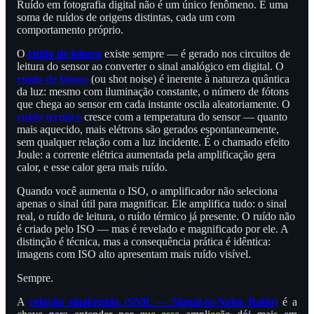
Ruído em fotografia digital não é um único fenômeno. É uma
soma de ruídos de origens distintas, cada um com
comportamento próprio.
O
ruído de leitura
existe sempre — é gerado nos circuitos de
leitura do sensor ao converter o sinal analógico em digital. O
ruído de fótons
(ou shot noise) é inerente à natureza quântica
da luz: mesmo com iluminação constante, o número de fótons
que chega ao sensor em cada instante oscila aleatoriamente. O
ruído térmico
cresce com a temperatura do sensor — quanto
mais aquecido, mais elétrons são gerados espontaneamente,
sem qualquer relação com a luz incidente. É o chamado efeito
Joule: a corrente elétrica aumentada pela amplificação gera
calor, e esse calor gera mais ruído.
Quando você aumenta o ISO, o amplificador não seleciona
apenas o sinal útil para magnificar. Ele amplifica tudo: o sinal
real, o ruído de leitura, o ruído térmico já presente. O ruído não
é criado pelo ISO — mas é revelado e magnificado por ele. A
distinção é técnica, mas a consequência prática é idêntica:
imagens com ISO alto apresentam mais ruído visível.
Sempre.
A
relação sinal/ruído (SNR — Signal-to-Noise Ratio)
é a