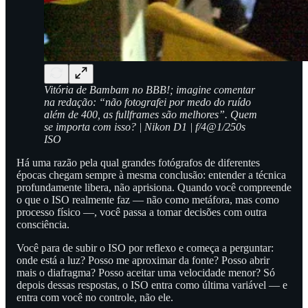
Vitória de Bambam no BBB!; imagine comentar
na redação: “não fotografei por medo do ruído
além de 400, as fullframes são melhores”. Quem
se importa com isso? | Nikon D1 | f/4@1/250s
ISO
Há uma razão pela qual grandes fotógrafos de diferentes
épocas chegam sempre à mesma conclusão: entender a técnica
profundamente libera, não aprisiona. Quando você compreende
o que o ISO realmente faz — não como metáfora, mas como
processo físico —, você passa a tomar decisões com outra
consciência.
Você para de subir o ISO por reflexo e começa a perguntar:
onde está a luz? Posso me aproximar da fonte? Posso abrir
mais o diafragma? Posso aceitar uma velocidade menor? Só
depois dessas respostas, o ISO entra como última variável — e
entra com você no controle, não ele.