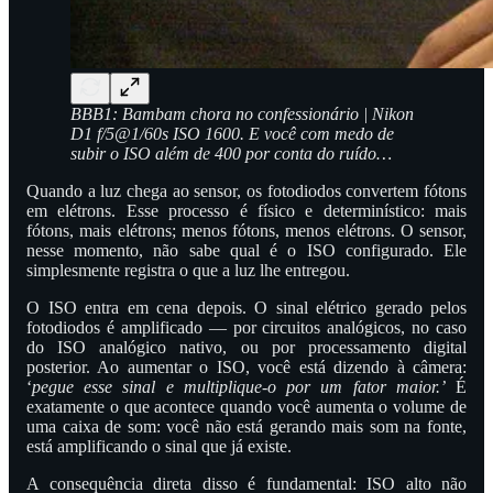
BBB1: Bambam chora no confessionário | Nikon
D1 f/5@1/60s ISO 1600. E você com medo de
subir o ISO além de 400 por conta do ruído…
Quando a luz chega ao sensor, os fotodiodos convertem fótons
em elétrons. Esse processo é físico e determinístico: mais
fótons, mais elétrons; menos fótons, menos elétrons. O sensor,
nesse momento, não sabe qual é o ISO configurado. Ele
simplesmente registra o que a luz lhe entregou.
O ISO entra em cena depois. O sinal elétrico gerado pelos
fotodiodos é amplificado — por circuitos analógicos, no caso
do ISO analógico nativo, ou por processamento digital
posterior. Ao aumentar o ISO, você está dizendo à câmera:
‘
pegue esse sinal e multiplique-o por um fator maior.’
É
exatamente o que acontece quando você aumenta o volume de
uma caixa de som: você não está gerando mais som na fonte,
está amplificando o sinal que já existe.
A consequência direta disso é fundamental: ISO alto não