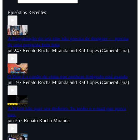
Episódios Recentes
A diagramação do seu zine não precisa de designer — precisa
de uma pergunta bem feita
jul 24
Renato Rocha Miranda
and
Raf Lopes (CameraClara)
•
O Zine é o cartão de visita que nenhum fotógrafo está usando
jul 19
Renato Rocha Miranda
and
Raf Lopes (CameraClara)
•
A Nikon não quer seu dinheiro. Eu tenho o e-mail que prova
isso.
jun 25
Renato Rocha Miranda
•