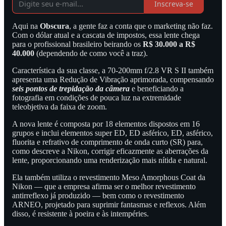
Inscreva-se
Aqui na
Obscura
, a gente faz a conta que o marketing não faz.
Com o dólar atual e a cascata de impostos, essa lente chega
para o profissional brasileiro beirando os
R$ 30.000 a R$
40.000
(dependendo de como você a traz).
Característica da sua classe, a 70-200mm f/2.8 VR S II também
apresenta uma Redução de Vibração aprimorada, compensando
seis pontos de trepidação da câmera
e beneficiando a
fotografia em condições de pouca luz na extremidade
teleobjetiva da faixa de zoom.
A nova lente é composta por 18 elementos dispostos em 16
grupos e inclui elementos super ED, ED asférico, ED, asférico,
fluorita e refrativo de comprimento de onda curto (SR) para,
como descreve a Nikon, corrigir eficazmente as aberrações da
lente, proporcionando uma renderização mais nítida e natural.
Ela também utiliza o revestimento Meso Amorphous Coat da
Nikon — que a empresa afirma ser o melhor revestimento
antirreflexo já produzido — bem como o revestimento
ARNEO, projetado para suprimir fantasmas e reflexos. Além
disso, é resistente à poeira e às intempéries.